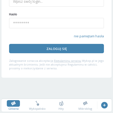
Hasło
nie pamiętam hasła
ZALOGUJ SIĘ
Zalogowanie oznacza akceptację
Regulaminu serwisu
Wykop.pl w jego
aktualnym brzmieniu. Jeśli nie akceptujesz Regulaminu w całości,
prosimy o niekorzystanie z serwisu.
Główna
Wykopalisko
Hity
Mikroblog