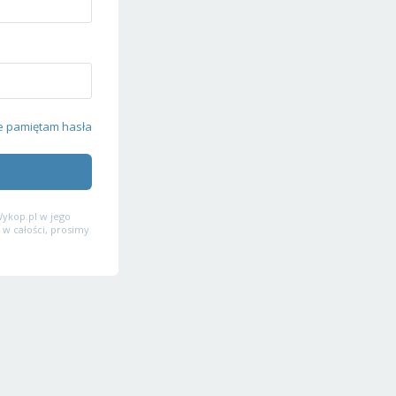
e pamiętam hasła
ykop.pl w jego
 w całości, prosimy