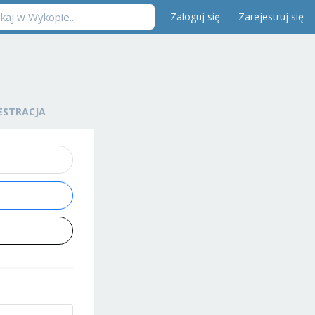
Zaloguj się
Zarejestruj się
ESTRACJA