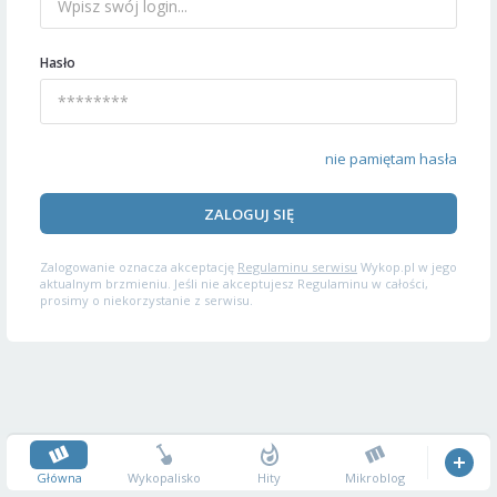
Hasło
nie pamiętam hasła
ZALOGUJ SIĘ
Zalogowanie oznacza akceptację
Regulaminu serwisu
Wykop.pl w jego
aktualnym brzmieniu. Jeśli nie akceptujesz Regulaminu w całości,
prosimy o niekorzystanie z serwisu.
Główna
Wykopalisko
Hity
Mikroblog