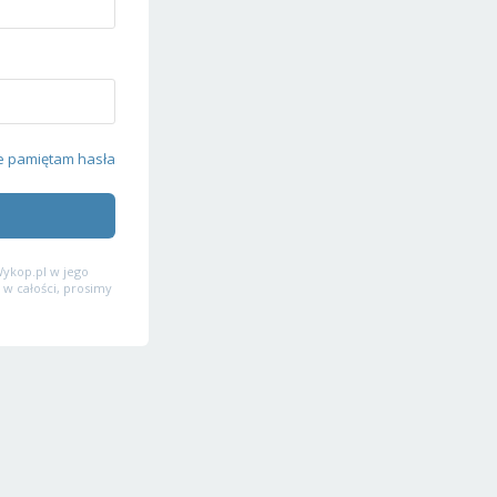
e pamiętam hasła
ykop.pl w jego
 w całości, prosimy