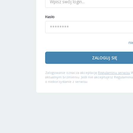
Hasło
ni
ZALOGUJ SIĘ
Zalogowanie oznacza akceptację
Regulaminu serwisu
W
aktualnym brzmieniu. Jeśli nie akceptujesz Regulaminu
o niekorzystanie z serwisu.