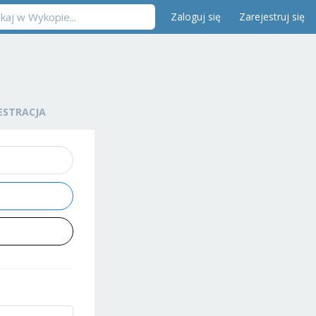
Zaloguj się
Zarejestruj się
ESTRACJA