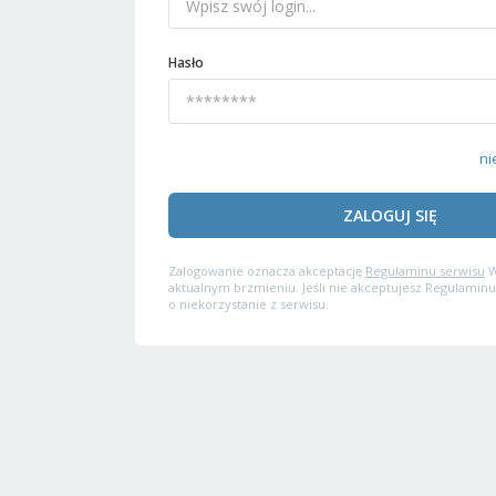
Hasło
ni
ZALOGUJ SIĘ
Zalogowanie oznacza akceptację
Regulaminu serwisu
W
aktualnym brzmieniu. Jeśli nie akceptujesz Regulaminu
o niekorzystanie z serwisu.