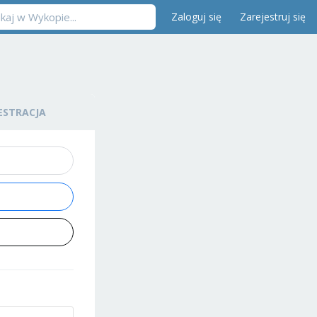
Zaloguj się
Zarejestruj się
ESTRACJA