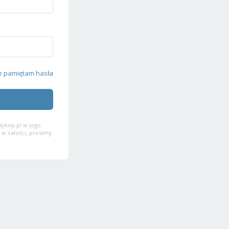
e pamiętam hasła
ykop.pl w jego
 w całości, prosimy