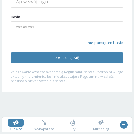
Hasło
nie pamiętam hasła
ZALOGUJ SIĘ
Zalogowanie oznacza akceptację
Regulaminu serwisu
Wykop.pl w jego
aktualnym brzmieniu. Jeśli nie akceptujesz Regulaminu w całości,
prosimy o niekorzystanie z serwisu.
Główna
Wykopalisko
Hity
Mikroblog