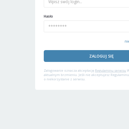
Hasło
ni
ZALOGUJ SIĘ
Zalogowanie oznacza akceptację
Regulaminu serwisu
W
aktualnym brzmieniu. Jeśli nie akceptujesz Regulaminu
o niekorzystanie z serwisu.