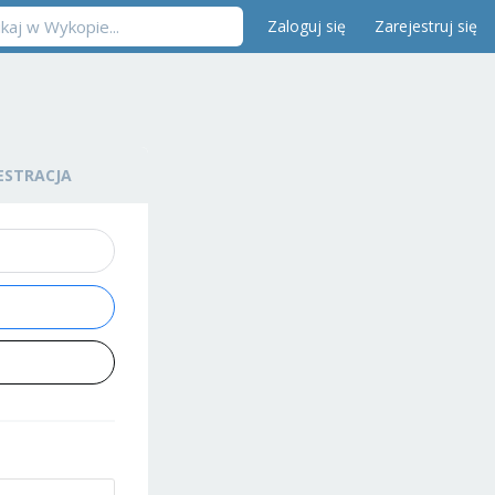
Zaloguj się
Zarejestruj się
ESTRACJA