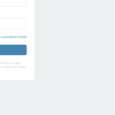
e pamiętam hasła
ykop.pl w jego
 w całości, prosimy