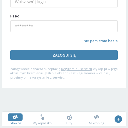
Hasło
nie pamiętam hasła
ZALOGUJ SIĘ
Zalogowanie oznacza akceptację
Regulaminu serwisu
Wykop.pl w jego
aktualnym brzmieniu. Jeśli nie akceptujesz Regulaminu w całości,
prosimy o niekorzystanie z serwisu.
Główna
Wykopalisko
Hity
Mikroblog