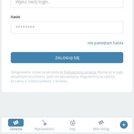
Hasło
nie pamiętam hasła
ZALOGUJ SIĘ
Zalogowanie oznacza akceptację
Regulaminu serwisu
Wykop.pl w jego
aktualnym brzmieniu. Jeśli nie akceptujesz Regulaminu w całości,
prosimy o niekorzystanie z serwisu.
Główna
Wykopalisko
Hity
Mikroblog