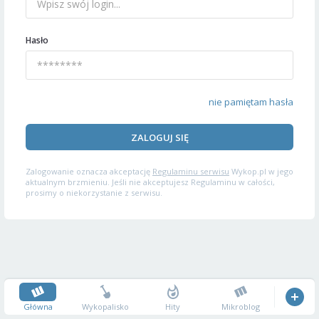
Hasło
nie pamiętam hasła
ZALOGUJ SIĘ
Zalogowanie oznacza akceptację
Regulaminu serwisu
Wykop.pl w jego
aktualnym brzmieniu. Jeśli nie akceptujesz Regulaminu w całości,
prosimy o niekorzystanie z serwisu.
Główna
Wykopalisko
Hity
Mikroblog