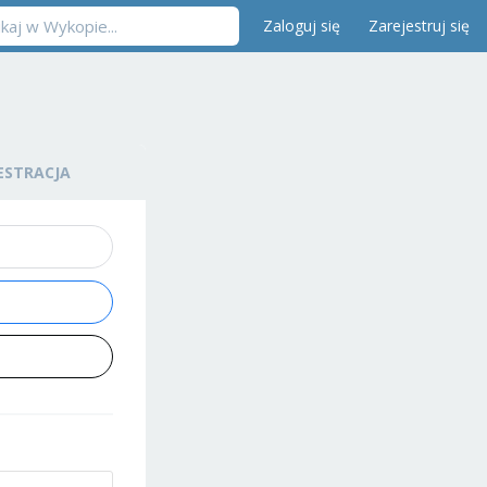
Zaloguj się
Zarejestruj się
ESTRACJA