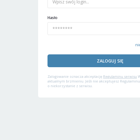
Hasło
ni
ZALOGUJ SIĘ
Zalogowanie oznacza akceptację
Regulaminu serwisu
W
aktualnym brzmieniu. Jeśli nie akceptujesz Regulaminu
o niekorzystanie z serwisu.