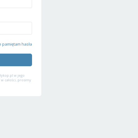
e pamiętam hasła
ykop.pl w jego
 w całości, prosimy