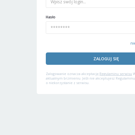
Hasło
ni
ZALOGUJ SIĘ
Zalogowanie oznacza akceptację
Regulaminu serwisu
W
aktualnym brzmieniu. Jeśli nie akceptujesz Regulaminu
o niekorzystanie z serwisu.