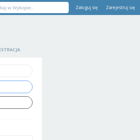
Zaloguj się
Zarejestruj się
ESTRACJA