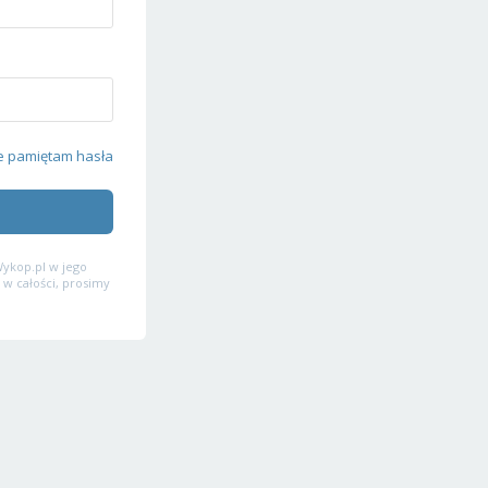
e pamiętam hasła
ykop.pl w jego
 w całości, prosimy