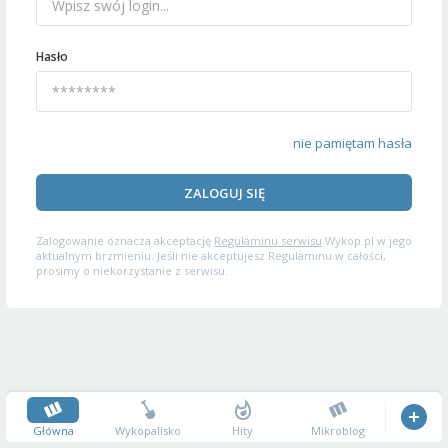
Hasło
nie pamiętam hasła
ZALOGUJ SIĘ
Zalogowanie oznacza akceptację
Regulaminu serwisu
Wykop.pl w jego
aktualnym brzmieniu. Jeśli nie akceptujesz Regulaminu w całości,
prosimy o niekorzystanie z serwisu.
Główna
Wykopalisko
Hity
Mikroblog