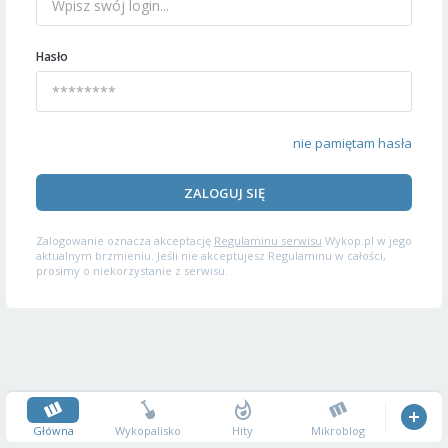
Hasło
nie pamiętam hasła
ZALOGUJ SIĘ
Zalogowanie oznacza akceptację
Regulaminu serwisu
Wykop.pl w jego
aktualnym brzmieniu. Jeśli nie akceptujesz Regulaminu w całości,
prosimy o niekorzystanie z serwisu.
Główna
Wykopalisko
Hity
Mikroblog