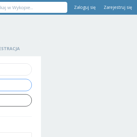
Zaloguj się
Zarejestruj się
ESTRACJA