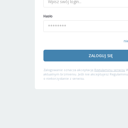
Hasło
ni
ZALOGUJ SIĘ
Zalogowanie oznacza akceptację
Regulaminu serwisu
W
aktualnym brzmieniu. Jeśli nie akceptujesz Regulaminu
o niekorzystanie z serwisu.