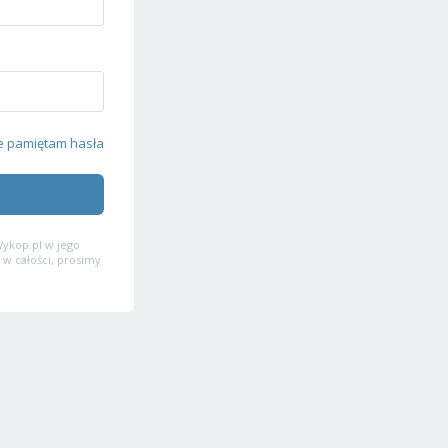
e pamiętam hasła
ykop.pl w jego
 w całości, prosimy