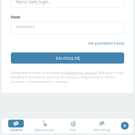
Hasło
nie pamiętam hasła
ZALOGUJ SIĘ
Zalogowanie oznacza akceptację
Regulaminu serwisu
Wykop.pl w jego
aktualnym brzmieniu. Jeśli nie akceptujesz Regulaminu w całości,
prosimy o niekorzystanie z serwisu.
Główna
Wykopalisko
Hity
Mikroblog