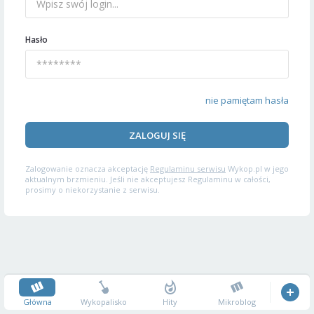
Hasło
nie pamiętam hasła
ZALOGUJ SIĘ
Zalogowanie oznacza akceptację
Regulaminu serwisu
Wykop.pl w jego
aktualnym brzmieniu. Jeśli nie akceptujesz Regulaminu w całości,
prosimy o niekorzystanie z serwisu.
Główna
Wykopalisko
Hity
Mikroblog