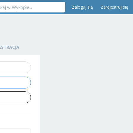
Zaloguj się
Zarejestruj się
ESTRACJA