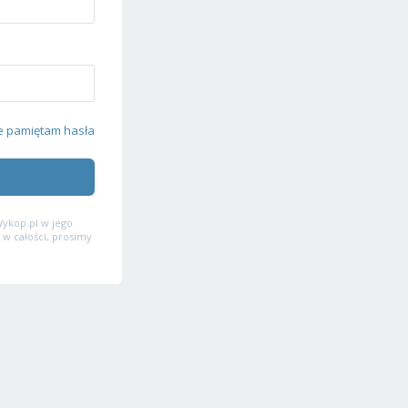
e pamiętam hasła
ykop.pl w jego
 w całości, prosimy