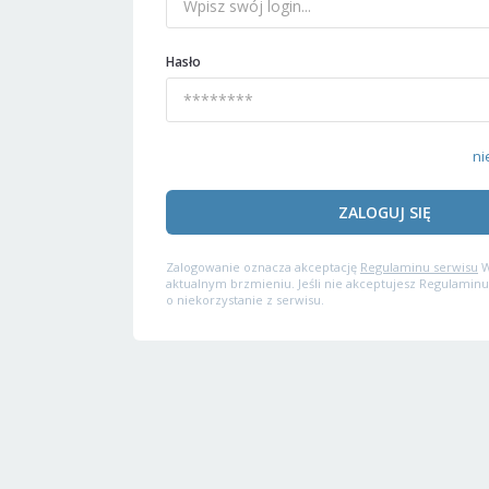
Hasło
ni
ZALOGUJ SIĘ
Zalogowanie oznacza akceptację
Regulaminu serwisu
W
aktualnym brzmieniu. Jeśli nie akceptujesz Regulaminu
o niekorzystanie z serwisu.