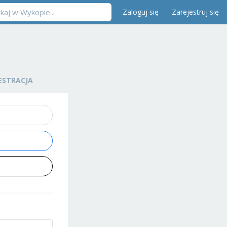
Zaloguj się
Zarejestruj się
ESTRACJA