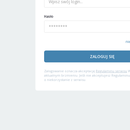
Hasło
ni
ZALOGUJ SIĘ
Zalogowanie oznacza akceptację
Regulaminu serwisu
W
aktualnym brzmieniu. Jeśli nie akceptujesz Regulaminu
o niekorzystanie z serwisu.