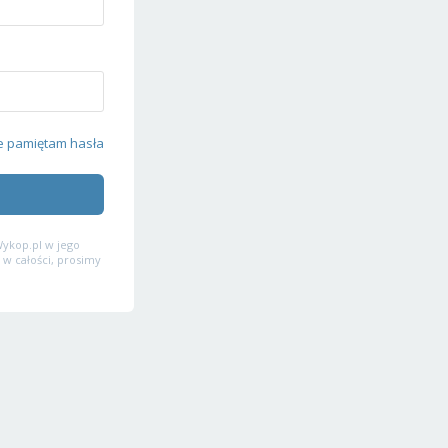
e pamiętam hasła
ykop.pl w jego
 w całości, prosimy