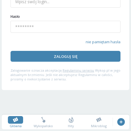
Hasło
nie pamiętam hasła
ZALOGUJ SIĘ
Zalogowanie oznacza akceptację
Regulaminu serwisu
Wykop.pl w jego
aktualnym brzmieniu. Jeśli nie akceptujesz Regulaminu w całości,
prosimy o niekorzystanie z serwisu.
Główna
Wykopalisko
Hity
Mikroblog