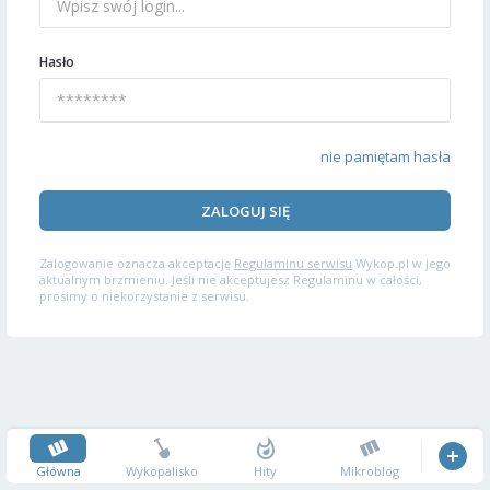
Hasło
nie pamiętam hasła
ZALOGUJ SIĘ
Zalogowanie oznacza akceptację
Regulaminu serwisu
Wykop.pl w jego
aktualnym brzmieniu. Jeśli nie akceptujesz Regulaminu w całości,
prosimy o niekorzystanie z serwisu.
Główna
Wykopalisko
Hity
Mikroblog