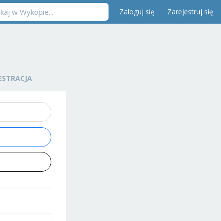
Zaloguj się
Zarejestruj się
ESTRACJA