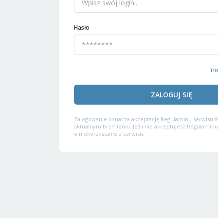
Hasło
ni
ZALOGUJ SIĘ
Zalogowanie oznacza akceptację
Regulaminu serwisu
W
aktualnym brzmieniu. Jeśli nie akceptujesz Regulaminu
o niekorzystanie z serwisu.