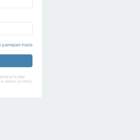
e pamiętam hasła
ykop.pl w jego
 w całości, prosimy