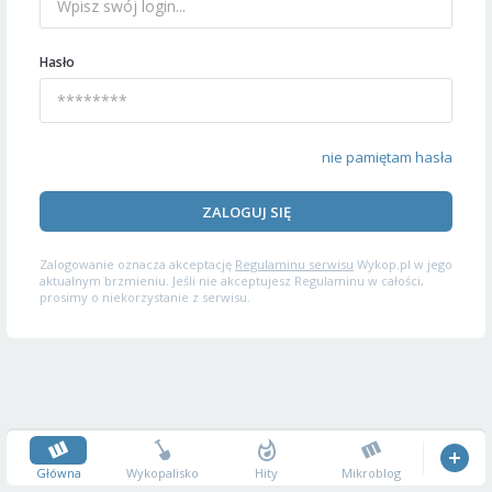
Hasło
nie pamiętam hasła
ZALOGUJ SIĘ
Zalogowanie oznacza akceptację
Regulaminu serwisu
Wykop.pl w jego
aktualnym brzmieniu. Jeśli nie akceptujesz Regulaminu w całości,
prosimy o niekorzystanie z serwisu.
Główna
Wykopalisko
Hity
Mikroblog