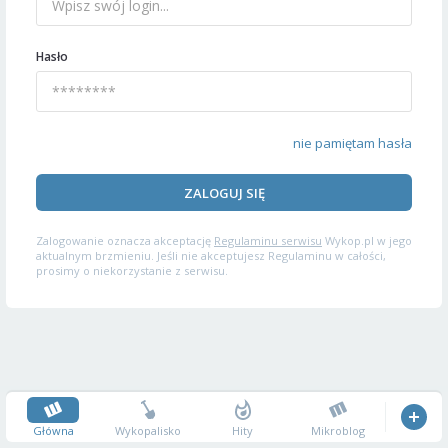
Hasło
nie pamiętam hasła
ZALOGUJ SIĘ
Zalogowanie oznacza akceptację
Regulaminu serwisu
Wykop.pl w jego
aktualnym brzmieniu. Jeśli nie akceptujesz Regulaminu w całości,
prosimy o niekorzystanie z serwisu.
Główna
Wykopalisko
Hity
Mikroblog