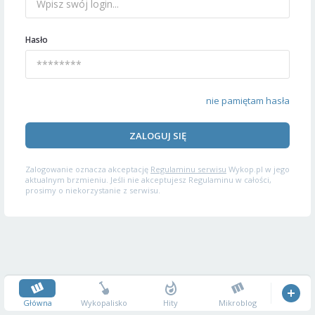
Hasło
nie pamiętam hasła
ZALOGUJ SIĘ
Zalogowanie oznacza akceptację
Regulaminu serwisu
Wykop.pl w jego
aktualnym brzmieniu. Jeśli nie akceptujesz Regulaminu w całości,
prosimy o niekorzystanie z serwisu.
Główna
Wykopalisko
Hity
Mikroblog