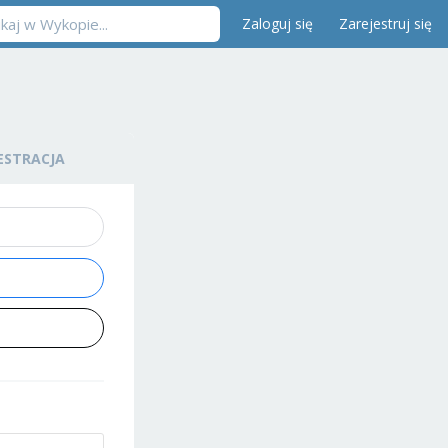
Zaloguj się
Zarejestruj się
ESTRACJA