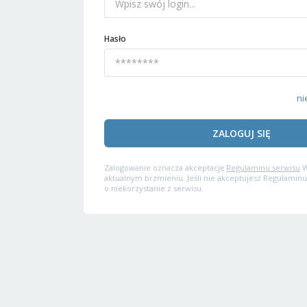
Hasło
ni
ZALOGUJ SIĘ
Zalogowanie oznacza akceptację
Regulaminu serwisu
W
aktualnym brzmieniu. Jeśli nie akceptujesz Regulaminu
o niekorzystanie z serwisu.