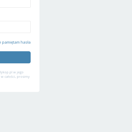
e pamiętam hasła
ykop.pl w jego
 w całości, prosimy