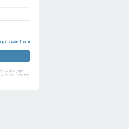
e pamiętam hasła
ykop.pl w jego
 w całości, prosimy