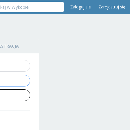
Zaloguj się
Zarejestruj się
ESTRACJA