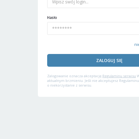
Hasło
ni
ZALOGUJ SIĘ
Zalogowanie oznacza akceptację
Regulaminu serwisu
W
aktualnym brzmieniu. Jeśli nie akceptujesz Regulaminu
o niekorzystanie z serwisu.