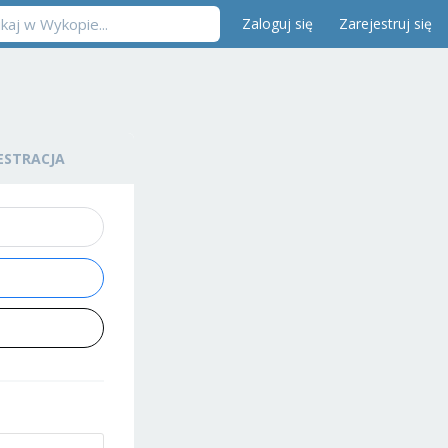
Zaloguj się
Zarejestruj się
ESTRACJA