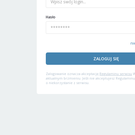
Hasło
ni
ZALOGUJ SIĘ
Zalogowanie oznacza akceptację
Regulaminu serwisu
W
aktualnym brzmieniu. Jeśli nie akceptujesz Regulaminu
o niekorzystanie z serwisu.