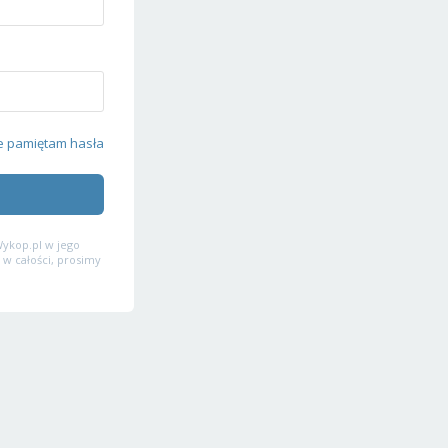
e pamiętam hasła
ykop.pl w jego
 w całości, prosimy