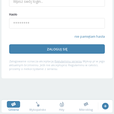
Hasło
nie pamiętam hasła
ZALOGUJ SIĘ
Zalogowanie oznacza akceptację
Regulaminu serwisu
Wykop.pl w jego
aktualnym brzmieniu. Jeśli nie akceptujesz Regulaminu w całości,
prosimy o niekorzystanie z serwisu.
Główna
Wykopalisko
Hity
Mikroblog