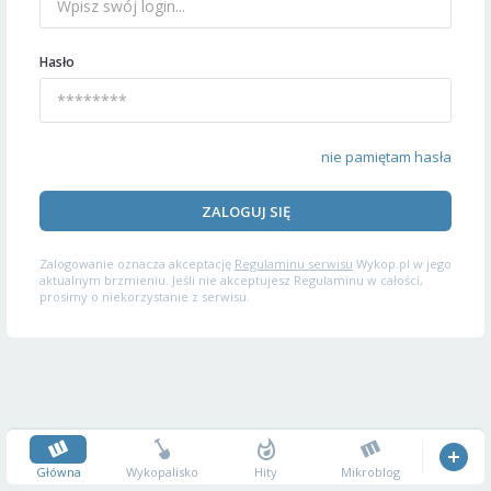
Hasło
nie pamiętam hasła
ZALOGUJ SIĘ
Zalogowanie oznacza akceptację
Regulaminu serwisu
Wykop.pl w jego
aktualnym brzmieniu. Jeśli nie akceptujesz Regulaminu w całości,
prosimy o niekorzystanie z serwisu.
Główna
Wykopalisko
Hity
Mikroblog