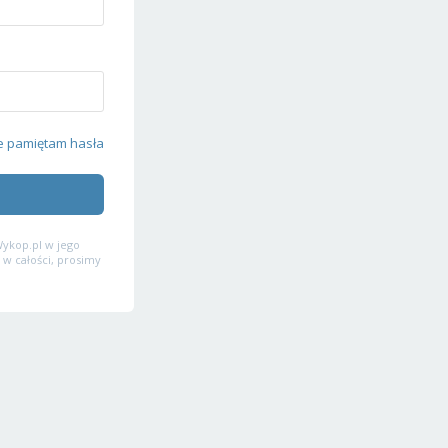
e pamiętam hasła
ykop.pl w jego
 w całości, prosimy