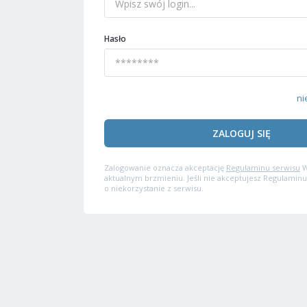
Hasło
ni
ZALOGUJ SIĘ
Zalogowanie oznacza akceptację
Regulaminu serwisu
W
aktualnym brzmieniu. Jeśli nie akceptujesz Regulaminu
o niekorzystanie z serwisu.