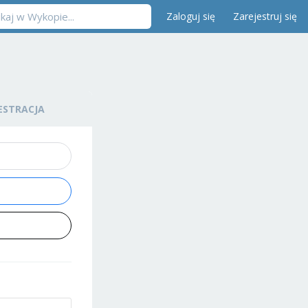
Zaloguj się
Zarejestruj się
ESTRACJA