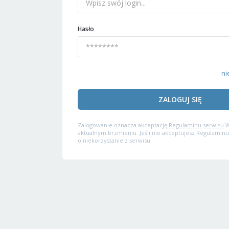
Hasło
ni
ZALOGUJ SIĘ
Zalogowanie oznacza akceptację
Regulaminu serwisu
W
aktualnym brzmieniu. Jeśli nie akceptujesz Regulaminu
o niekorzystanie z serwisu.