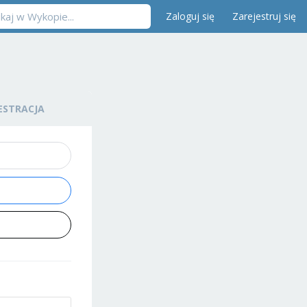
Zaloguj się
Zarejestruj się
ESTRACJA