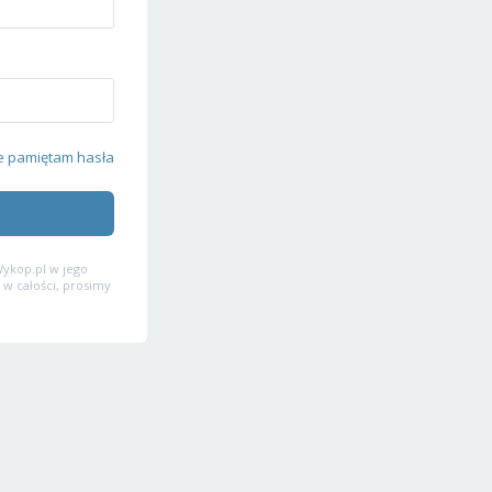
e pamiętam hasła
ykop.pl w jego
 w całości, prosimy