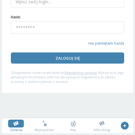
Hasło
nie pamiętam hasła
ZALOGUJ SIĘ
Zalogowanie oznacza akceptację
Regulaminu serwisu
Wykop.pl w jego
aktualnym brzmieniu. Jeśli nie akceptujesz Regulaminu w całości,
prosimy o niekorzystanie z serwisu.
Główna
Wykopalisko
Hity
Mikroblog