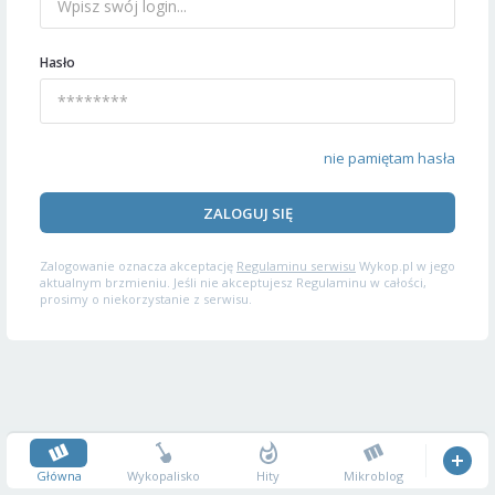
Hasło
nie pamiętam hasła
ZALOGUJ SIĘ
Zalogowanie oznacza akceptację
Regulaminu serwisu
Wykop.pl w jego
aktualnym brzmieniu. Jeśli nie akceptujesz Regulaminu w całości,
prosimy o niekorzystanie z serwisu.
Główna
Wykopalisko
Hity
Mikroblog