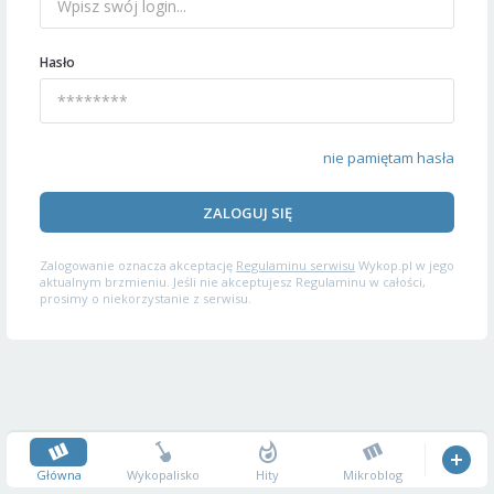
Hasło
nie pamiętam hasła
ZALOGUJ SIĘ
Zalogowanie oznacza akceptację
Regulaminu serwisu
Wykop.pl w jego
aktualnym brzmieniu. Jeśli nie akceptujesz Regulaminu w całości,
prosimy o niekorzystanie z serwisu.
Główna
Wykopalisko
Hity
Mikroblog