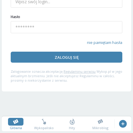
Hasło
nie pamiętam hasła
ZALOGUJ SIĘ
Zalogowanie oznacza akceptację
Regulaminu serwisu
Wykop.pl w jego
aktualnym brzmieniu. Jeśli nie akceptujesz Regulaminu w całości,
prosimy o niekorzystanie z serwisu.
Główna
Wykopalisko
Hity
Mikroblog