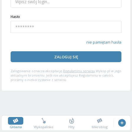
Hasło
nie pamiętam hasła
ZALOGUJ SIĘ
Zalogowanie oznacza akceptację
Regulaminu serwisu
Wykop.pl w jego
aktualnym brzmieniu. Jeśli nie akceptujesz Regulaminu w całości,
prosimy o niekorzystanie z serwisu.
Główna
Wykopalisko
Hity
Mikroblog