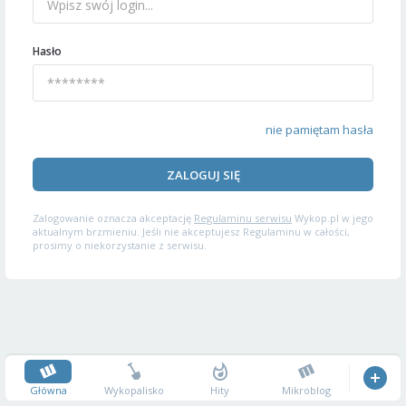
Hasło
nie pamiętam hasła
ZALOGUJ SIĘ
Zalogowanie oznacza akceptację
Regulaminu serwisu
Wykop.pl w jego
aktualnym brzmieniu. Jeśli nie akceptujesz Regulaminu w całości,
prosimy o niekorzystanie z serwisu.
Główna
Wykopalisko
Hity
Mikroblog