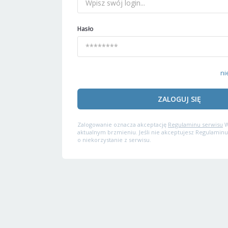
Hasło
ni
ZALOGUJ SIĘ
Zalogowanie oznacza akceptację
Regulaminu serwisu
W
aktualnym brzmieniu. Jeśli nie akceptujesz Regulaminu
o niekorzystanie z serwisu.