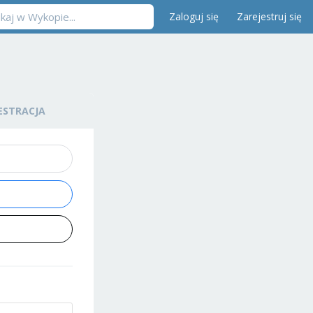
Zaloguj się
Zarejestruj się
ESTRACJA