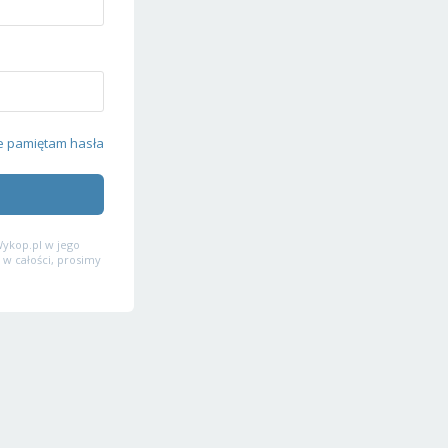
e pamiętam hasła
ykop.pl w jego
 w całości, prosimy