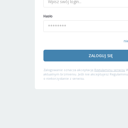
Hasło
ni
ZALOGUJ SIĘ
Zalogowanie oznacza akceptację
Regulaminu serwisu
W
aktualnym brzmieniu. Jeśli nie akceptujesz Regulaminu
o niekorzystanie z serwisu.