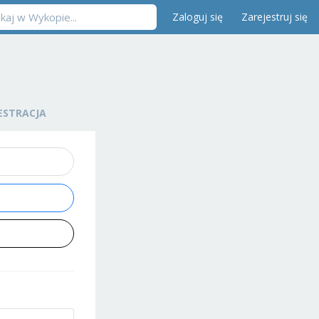
Zaloguj się
Zarejestruj się
ESTRACJA