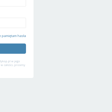
e pamiętam hasła
ykop.pl w jego
 w całości, prosimy