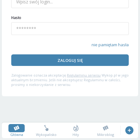
Hasło
nie pamiętam hasła
ZALOGUJ SIĘ
Zalogowanie oznacza akceptację
Regulaminu serwisu
Wykop.pl w jego
aktualnym brzmieniu. Jeśli nie akceptujesz Regulaminu w całości,
prosimy o niekorzystanie z serwisu.
Główna
Wykopalisko
Hity
Mikroblog