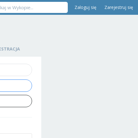
Zaloguj się
Zarejestruj się
ESTRACJA