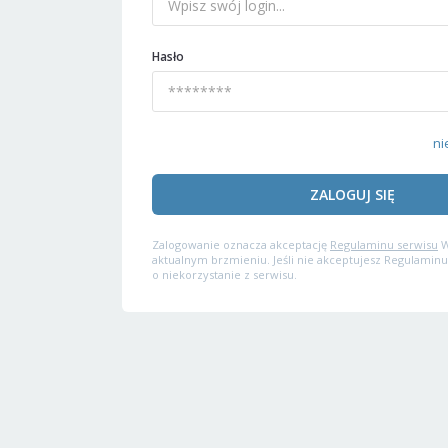
Hasło
ni
ZALOGUJ SIĘ
Zalogowanie oznacza akceptację
Regulaminu serwisu
W
aktualnym brzmieniu. Jeśli nie akceptujesz Regulaminu
o niekorzystanie z serwisu.