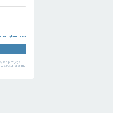
e pamiętam hasła
ykop.pl w jego
 w całości, prosimy