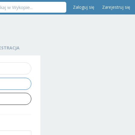
Zaloguj się
Zarejestruj się
ESTRACJA