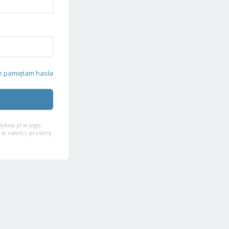
e pamiętam hasła
ykop.pl w jego
 w całości, prosimy