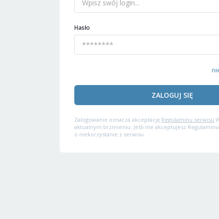
Hasło
ni
ZALOGUJ SIĘ
Zalogowanie oznacza akceptację
Regulaminu serwisu
W
aktualnym brzmieniu. Jeśli nie akceptujesz Regulaminu
o niekorzystanie z serwisu.