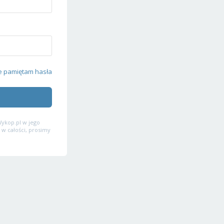
e pamiętam hasła
ykop.pl w jego
 w całości, prosimy