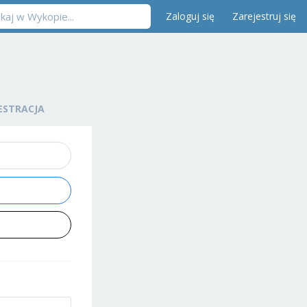
Zaloguj się
Zarejestruj się
ESTRACJA