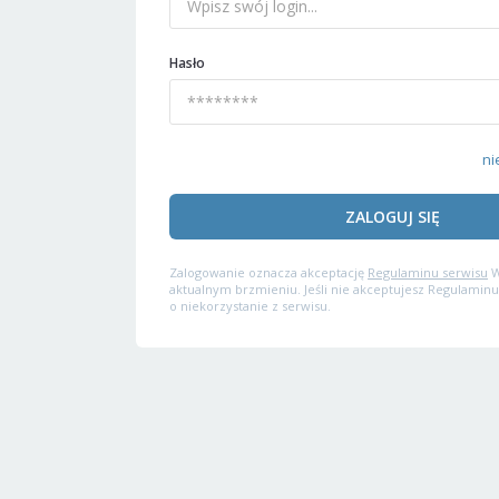
Hasło
ni
ZALOGUJ SIĘ
Zalogowanie oznacza akceptację
Regulaminu serwisu
W
aktualnym brzmieniu. Jeśli nie akceptujesz Regulaminu
o niekorzystanie z serwisu.