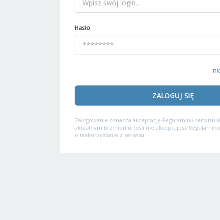
Hasło
ni
ZALOGUJ SIĘ
Zalogowanie oznacza akceptację
Regulaminu serwisu
W
aktualnym brzmieniu. Jeśli nie akceptujesz Regulaminu
o niekorzystanie z serwisu.