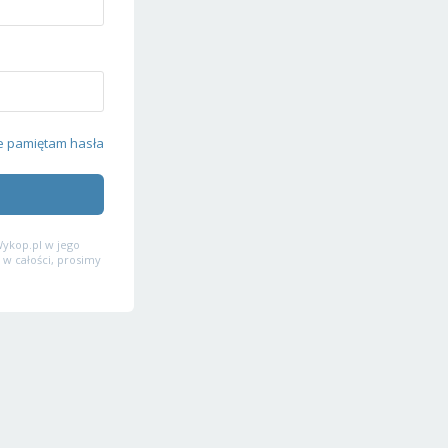
e pamiętam hasła
ykop.pl w jego
 w całości, prosimy