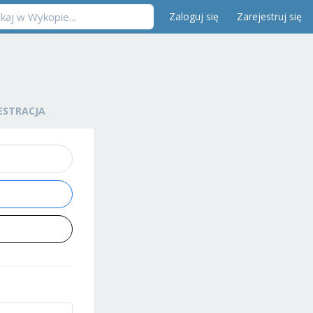
Zaloguj się
Zarejestruj się
ESTRACJA