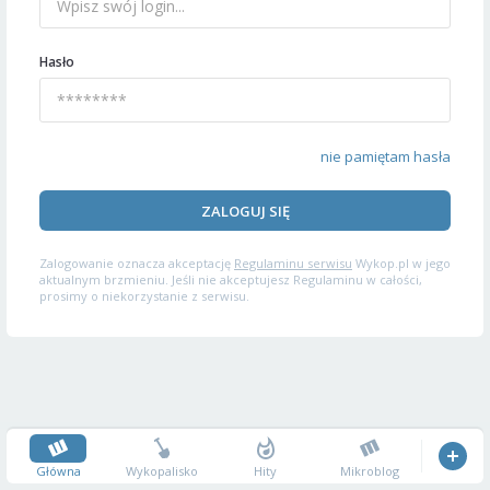
Hasło
nie pamiętam hasła
ZALOGUJ SIĘ
Zalogowanie oznacza akceptację
Regulaminu serwisu
Wykop.pl w jego
aktualnym brzmieniu. Jeśli nie akceptujesz Regulaminu w całości,
prosimy o niekorzystanie z serwisu.
Główna
Wykopalisko
Hity
Mikroblog