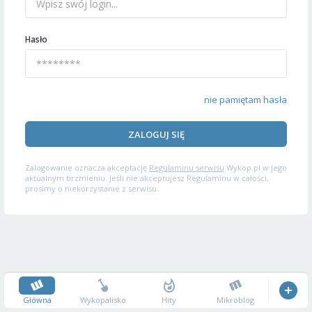
Hasło
nie pamiętam hasła
ZALOGUJ SIĘ
Zalogowanie oznacza akceptację
Regulaminu serwisu
Wykop.pl w jego
aktualnym brzmieniu. Jeśli nie akceptujesz Regulaminu w całości,
prosimy o niekorzystanie z serwisu.
Główna
Wykopalisko
Hity
Mikroblog