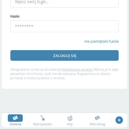
Hasło
nie pamiętam hasła
ZALOGUJ SIĘ
Zalogowanie oznacza akceptację
Regulaminu serwisu
Wykop.pl w jego
aktualnym brzmieniu. Jeśli nie akceptujesz Regulaminu w całości,
prosimy o niekorzystanie z serwisu.
Główna
Wykopalisko
Hity
Mikroblog