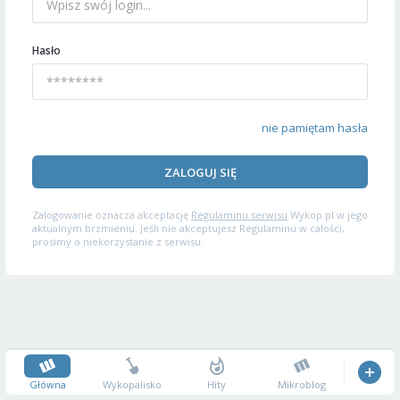
Hasło
nie pamiętam hasła
ZALOGUJ SIĘ
Zalogowanie oznacza akceptację
Regulaminu serwisu
Wykop.pl w jego
aktualnym brzmieniu. Jeśli nie akceptujesz Regulaminu w całości,
prosimy o niekorzystanie z serwisu.
Główna
Wykopalisko
Hity
Mikroblog