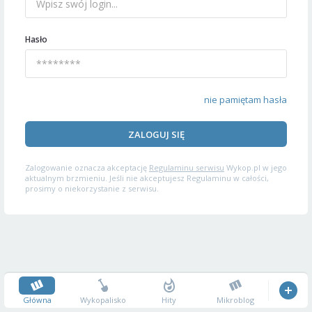
Hasło
nie pamiętam hasła
ZALOGUJ SIĘ
Zalogowanie oznacza akceptację
Regulaminu serwisu
Wykop.pl w jego
aktualnym brzmieniu. Jeśli nie akceptujesz Regulaminu w całości,
prosimy o niekorzystanie z serwisu.
Główna
Wykopalisko
Hity
Mikroblog